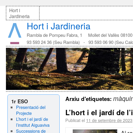
Hort i
Jardineria
Hort i Jardineria
Rambla de Pompeu Fabra, 1 Mollet del Vallès 08100
93 593 24 36 (Seu Rambla) - 93 593 06 90 (Seu Cal
màqui
Arxiu d'etiquetes:
1r ESO
Presentació del
L’hort i el jardí de l
Projecte
L’hort i el jardí de
Publicat el
11 de setembre de 2023
l’institut Aiguaviva
Successions de