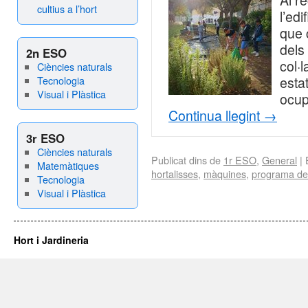
Al re
cultius a l’hort
l’ed
que 
dels
2n ESO
col·
Ciències naturals
Tecnologia
estat
Visual i Plàstica
ocup
Continua llegint
→
3r ESO
Ciències naturals
Publicat dins de
1r ESO
,
General
|
Matemàtiques
hortalisses
,
màquines
,
programa de 
Tecnologia
Visual i Plàstica
Hort i Jardineria