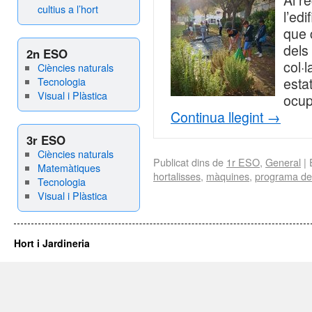
Al re
cultius a l’hort
l’ed
que 
dels
2n ESO
col·
Ciències naturals
Tecnologia
estat
Visual i Plàstica
ocup
Continua llegint
→
3r ESO
Ciències naturals
Publicat dins de
1r ESO
,
General
|
Matemàtiques
hortalisses
,
màquines
,
programa de 
Tecnologia
Visual i Plàstica
Hort i Jardineria