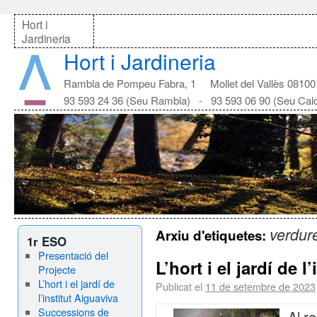
Hort i
Jardineria
Hort i Jardineria
Rambla de Pompeu Fabra, 1 Mollet del Vallès 08100
93 593 24 36 (Seu Rambla) - 93 593 06 90 (Seu Cal
verdur
Arxiu d'etiquetes:
1r ESO
Presentació del
L’hort i el jardí de l
Projecte
L’hort i el jardí de
Publicat el
11 de setembre de 2023
l’institut Aiguaviva
Successions de