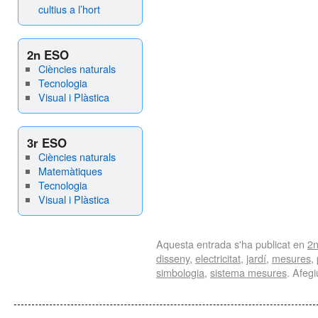
cultius a l’hort
2n ESO
Ciències naturals
Tecnologia
Visual i Plàstica
3r ESO
Ciències naturals
Matemàtiques
Tecnologia
Visual i Plàstica
Aquesta entrada s'ha publicat en
2
disseny
,
electricitat
,
jardí
,
mesures
,
simbologia
,
sistema mesures
. Afegi