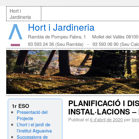
Hort i
Jardineria
Hort i Jardineria
Rambla de Pompeu Fabra, 1 Mollet del Vallès 08100
93 593 24 36 (Seu Rambla) - 93 593 06 90 (Seu Cal
PLANIFICACIÓ I DI
1r ESO
INSTAL·LACIONS – 
Presentació del
Projecte
Publicat el
6 d'abril de 2020
per
bin
L’hort i el jardí de
l’institut Aiguaviva
Successions de