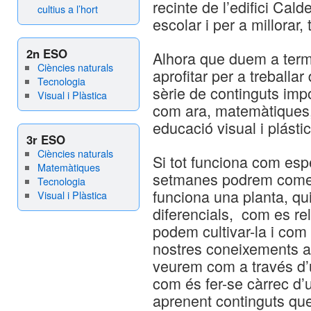
recinte de l’edifici Cald
cultius a l’hort
escolar i per a millorar
2n ESO
Alhora que duem a term
Ciències naturals
aprofitar per a treballa
Tecnologia
sèrie de continguts imp
Visual i Plàstica
com ara, matemàtiques, b
educació visual i plásti
3r ESO
Ciències naturals
Si tot funciona com es
Matemàtiques
setmanes podrem comen
Tecnologia
funciona una planta, qu
Visual i Plàstica
diferencials, com es r
podem cultivar-la i com
nostres coneixements al
veurem com a través d’un
com és fer-se càrrec d’u
aprenent continguts que