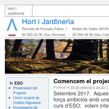
Hort i
Jardineria
Hort i Jardineria
Rambla de Pompeu Fabra, 1 Mollet del Vallès 08100
93 593 24 36 (Seu Rambla) - 93 593 06 90 (Seu Cal
Comencem el project
1r ESO
Publicat el
28 de setembre de 2017
Presentació del
Setembre 2017. Aquest 
Projecte
L’hort i el jardí de
força ambiciós amb uns
l’institut Aiguaviva
curs d’ESO: volem interv
Successions de